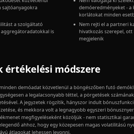
ködését közvetlenül
Nem válogatja ki szelekt
m sajtóanyagokra
demóeredményeket - a k
korlátokat minden esetb
ilitást a szolgáltató
Nem rejti el a partneri k
s aggregátoradatokkal is
hivatkozás szerepel, ott 
megjelenik
 értékelési módszere
t minden demóadat közvetlenül a böngészőben futó demókl
egységesen a legalacsonyabb téttel, a pörgetések számának 
ésével. A jegyzetek rögzítik, hányszor indult bónuszfunkci
izetése, és mekkora volt a legnagyobb egyszeri bónusznye
tékmenet megfigyeléseként közöljük - nem statisztikai garan
elegendő ahhoz, hogy egy közepesen magas volatilitású n
vú átlagokat lehessen levonni.