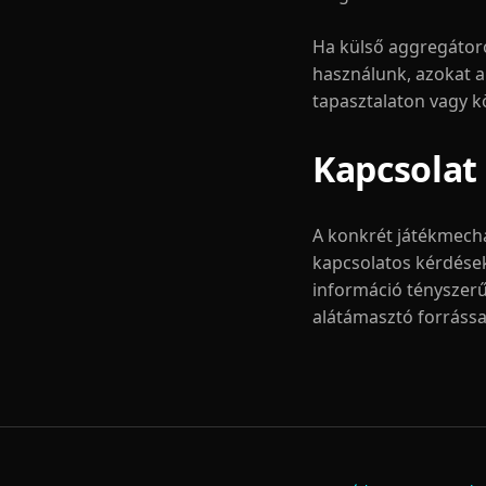
Ha külső aggregátor
használunk, azokat a
tapasztalaton vagy k
Kapcsolat
A konkrét játékmech
kapcsolatos kérdése
információ tényszerű
alátámasztó forrássa