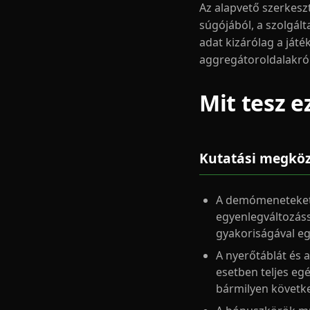
Az alapvető szerkesz
súgójából, a szolgál
adat kizárólag a ját
aggregátoroldalakról
Mit tesz e
Kutatási megköz
A demómeneteket
egyenlegváltozássa
gyakoriságával e
A nyerőtáblát és
esetben teljes eg
bármilyen követk