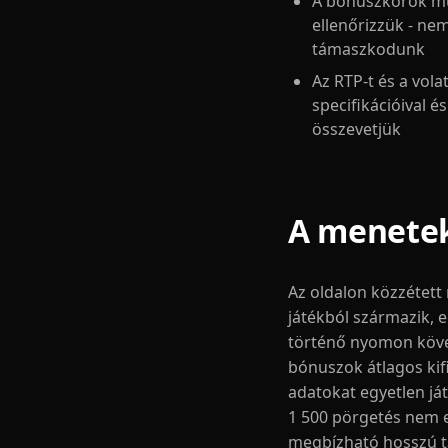
A bónuszkörök mű
ellenőrizzük - ne
támaszkodunk
Az RTP-t és a volat
specifikációival é
összevetjük
A menetek
Az oldalon közzétet
játékból származik, 
történő nyomon követ
bónuszok átlagos kif
adatokat egyetlen já
1 500 pörgetés nem 
megbízható hosszú tá