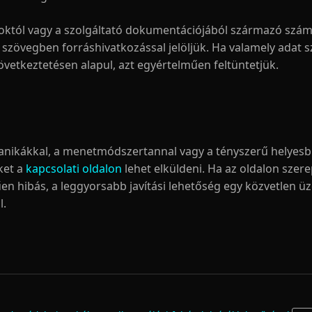
októl vagy a szolgáltató dokumentációjából származó szá
 szövegben forráshivatkozással jelöljük. Ha valamely adat 
övetkeztetésen alapul, azt egyértelműen feltüntetjük.
anikákkal, a menetmódszertannal vagy a tényszerű helyesb
ket a
kapcsolati oldalon
lehet elküldeni. Ha az oldalon szer
en hibás, a leggyorsabb javítási lehetőség egy közvetlen ü
l.