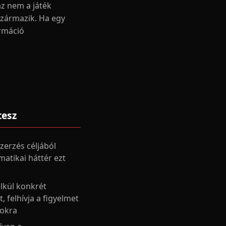
az nem a játék
származik. Ha egy
ormáció
tesz
zerzés céljából
matikai háttér ezt
lkül konkrét
, felhívja a figyelmet
tokra