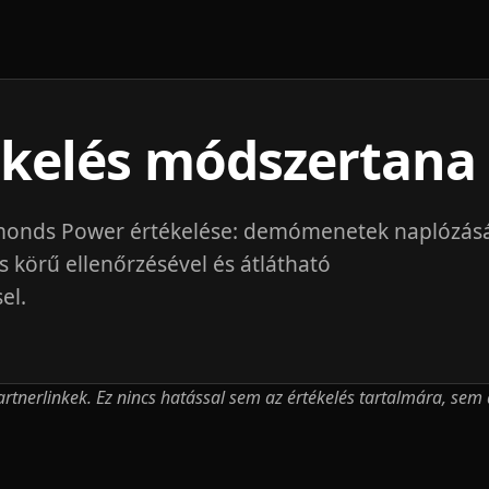
ékelés módszertana
amonds Power értékelése: demómenetek naplózásá
es körű ellenőrzésével és átlátható
el.
partnerlinkek. Ez nincs hatással sem az értékelés tartalmára, se