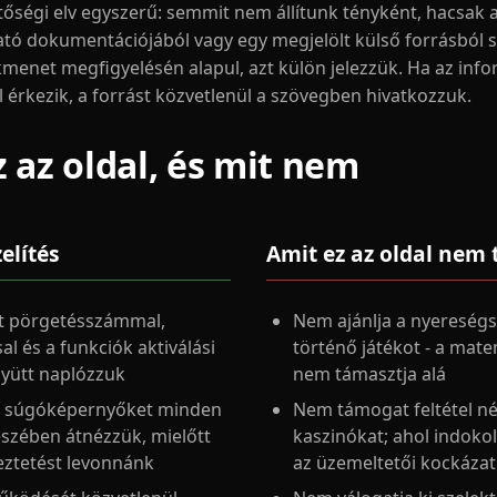
tőségi elv egyszerű: semmit nem állítunk tényként, hacsak 
tató dokumentációjából vagy egy megjelölt külső forrásból 
ékmenet megfigyelésén alapul, azt külön jelezzük. Ha az inf
 érkezik, a forrást közvetlenül a szövegben hivatkozzuk.
z az oldal, és mit nem
elítés
Amit ez az oldal nem 
 pörgetésszámmal,
Nem ajánlja a nyereségs
l és a funkciók aktiválási
történő játékot - a mate
gyütt naplózzuk
nem támasztja alá
 a súgóképernyőket minden
Nem támogat feltétel né
észében átnézzük, mielőtt
kaszinókat; ahol indokolt
eztetést levonnánk
az üzemeltetői kockáza