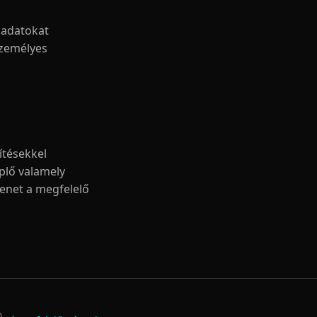
madatokat
személyes
ítésekkel
eplő valamely
zenet a megfelelő