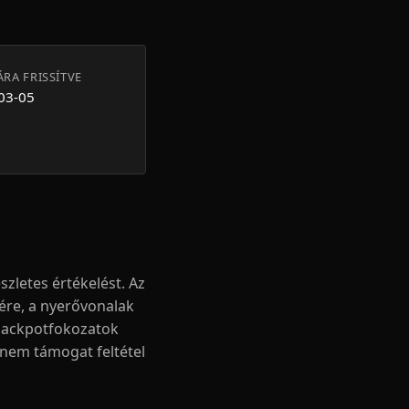
ÁRA FRISSÍTVE
03-05
zletes értékelést. Az
ére, a nyerővonalak
 jackpotfokozatok
 nem támogat feltétel