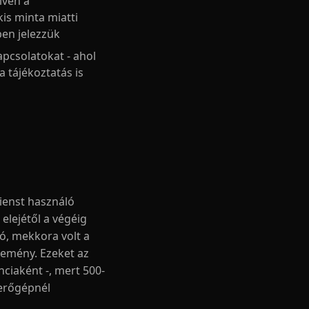
íven a
is minta miatti
en jelezzük
apcsolatokat - ahol
a tájékoztatás is
ienst használó
elejétől a végéig
ó, mekkora volt a
remény. Ezeket az
ciaként -, mert 500-
yerőgépnél