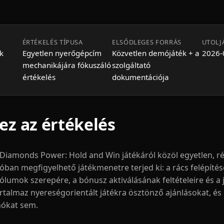
ÉRTÉKELÉS TÍPUSA
ELSŐDLEGES FORRÁS
UTOLJ
k
Egyetlen nyerőgépcím
Közvetlen demójáték + a
2026-
mechanikájára fókuszáló
szolgáltató
értékelés
dokumentációja
 ez az értékelés
 Diamonds Power: Hold and Win játékáról közöl egyetlen, rés
ban megfigyelhető játékmenetre terjed ki: a rács felépítés
ólumok szerepére, a bónusz aktiválásának feltételeire és a
almaz nyereségorientált játékra ösztönző ajánlásokat, és
nókat sem.