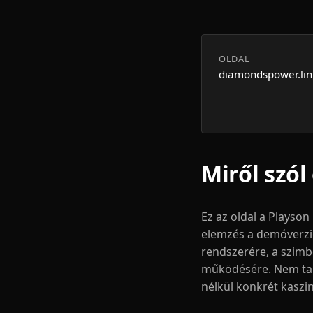
OLDAL
diamondspower.lin
Miről szól
Ez az oldal a Playson
elemzés a demóverzió
rendszerére, a szimb
működésére. Nem tart
nélkül konkrét kaszi