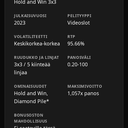
Hold and Win 3x3
JULKAISUVUOSI
PELITYYPPI
2023
Videoslot
VOLATILITEETTI
RTP
Keskikorkea-korkea
95.66%
RUUDUKKO JA LINJAT
PANOSVÄLI
3x3 / 5 kiinteää
0.20-100
linjaa
OMINAISUUDET
MAKSIMIVOITTO
Hold and Win,
1,057x panos
Diamond Pile*
BONUSOSTON
MAHDOLLISUUS