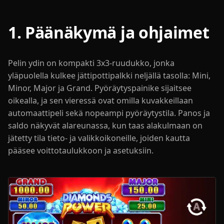
1. Päänäkymä ja ohjaimet
Pelin ydin on kompakti 3x3-ruudukko, jonka
yläpuolella kulkee jättipottipalkki neljällä tasolla: Mini,
Minor, Major ja Grand. Pyöräytyspainike sijaitsee
oikealla, ja sen vieressä ovat omilla kuvakkeillaan
automaattipeli sekä nopeampi pyöräytystila. Panos ja
saldo näkyvät alareunassa, kun taas alakulmaan on
jätetty tila tieto- ja valikkoikoneille, joiden kautta
pääsee voittotaulukkoon ja asetuksiin.