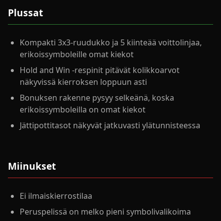
Plussat
Kompakti 3x3-ruudukko ja 5 kiinteää voittolinjaa,
erikoissymboleille omat kiekot
Hold and Win -respinit pitävät kolikkoarvot
näkyvissä kierroksen loppuun asti
Bonuksen rakenne pysyy selkeänä, koska
erikoissymboleilla on omat kiekot
Jättipottitasot näkyvät jatkuvasti ylätunnisteessa
Miinukset
Ei ilmaiskierrostilaa
Peruspelissä on melko pieni symbolivalikoima