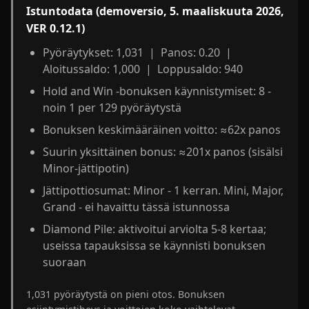
Istuntodata (demoversio, 5. maaliskuuta 2026,
VER 0.12.1)
Pyöräytykset: 1,031 | Panos: 0.20 |
Aloitussaldo: 1,000 | Loppusaldo: 940
Hold and Win -bonuksen käynnistymiset: 8 -
noin 1 per 129 pyöräytystä
Bonuksen keskimääräinen voitto: ≈62x panos
Suurin yksittäinen bonus: ≈201x panos (sisälsi
Minor-jättipotin)
Jättipottiosumat: Minor - 1 kerran. Mini, Major,
Grand - ei havaittu tässä istunnossa
Diamond Pile: aktivoitui arviolta 5-8 kertaa;
useissa tapauksissa se käynnisti bonuksen
suoraan
1,031 pyöräytystä on pieni otos. Bonuksen