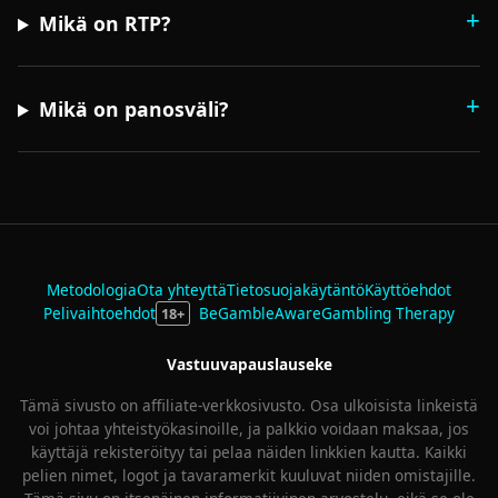
Mikä on RTP?
Mikä on panosväli?
Metodologia
Ota yhteyttä
Tietosuojakäytäntö
Käyttöehdot
Pelivaihtoehdot
BeGambleAware
Gambling Therapy
18+
Vastuuvapauslauseke
Tämä sivusto on affiliate-verkkosivusto. Osa ulkoisista linkeistä
voi johtaa yhteistyökasinoille, ja palkkio voidaan maksaa, jos
käyttäjä rekisteröityy tai pelaa näiden linkkien kautta. Kaikki
pelien nimet, logot ja tavaramerkit kuuluvat niiden omistajille.