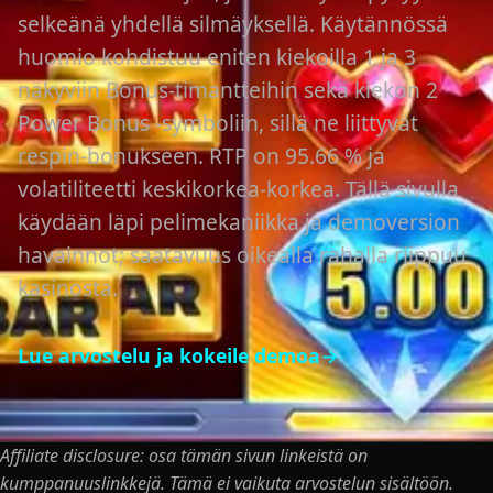
selkeänä yhdellä silmäyksellä. Käytännössä
huomio kohdistuu eniten kiekoilla 1 ja 3
näkyviin Bonus-timantteihin sekä kiekon 2
Power Bonus -symboliin, sillä ne liittyvät
respin-bonukseen. RTP on 95.66 % ja
volatiliteetti keskikorkea-korkea. Tällä sivulla
käydään läpi pelimekaniikka ja demoversion
havainnot; saatavuus oikealla rahalla riippuu
kasinosta.
Lue arvostelu ja kokeile demoa
Affiliate disclosure: osa tämän sivun linkeistä on
kumppanuuslinkkejä. Tämä ei vaikuta arvostelun sisältöön.