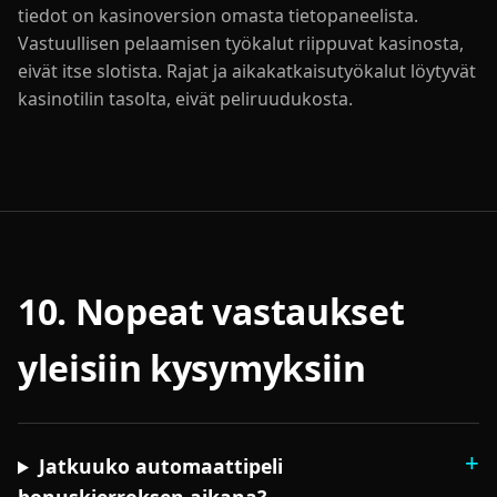
tiedot on kasinoversion omasta tietopaneelista.
Vastuullisen pelaamisen työkalut riippuvat kasinosta,
eivät itse slotista. Rajat ja aikakatkaisutyökalut löytyvät
kasinotilin tasolta, eivät peliruudukosta.
10. Nopeat vastaukset
yleisiin kysymyksiin
Jatkuuko automaattipeli