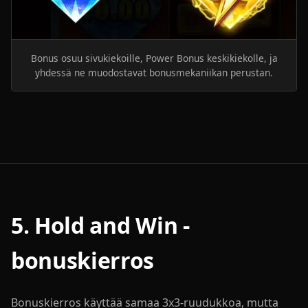
Bonus osuu sivukiekoille, Power Bonus keskikiekolle, ja
yhdessä ne muodostavat bonusmekaniikan perustan.
5. Hold and Win -
bonuskierros
Bonuskierros käyttää samaa 3x3-ruudukkoa, mutta