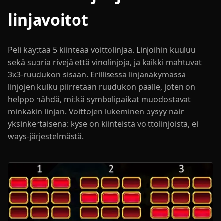
linjavoitot
Peli käyttää 5 kiinteää voittolinjaa. Linjoihin kuuluu
sekä suoria rivejä että vinolinjoja, ja kaikki mahtuvat
3x3-ruudukon sisään. Erillisessä linjanäkymässä
linjojen kulku piirretään ruudukon päälle, joten on
helppo nähdä, mitkä symbolipaikat muodostavat
minkäkin linjan. Voittojen lukeminen pysyy näin
yksinkertaisena: kyse on kiinteistä voittolinjoista, ei
ways-järjestelmästä.