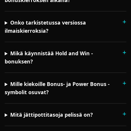
bonuskierroksen aikana?
Onko tarkistetussa versiossa
ilmaiskierroksia?
Mikä käynnistää Hold and Win -
bonuksen?
Mille kiekoille Bonus- ja Power Bonus -
symbolit osuvat?
Mitä jättipottitasoja pelissä on?