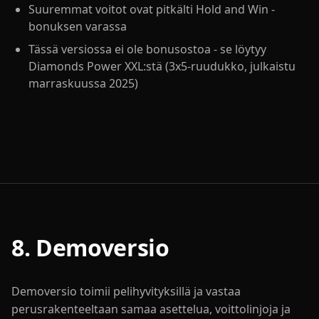
Suuremmat voitot ovat pitkälti Hold and Win -
bonuksen varassa
Tässä versiossa ei ole bonusostoa - se löytyy
Diamonds Power XXL:stä (3x5-ruudukko, julkaistu
marraskuussa 2025)
8. Demoversio
Demoversio toimii pelihyvityksillä ja vastaa
perusrakenteeltaan samaa asettelua, voittolinjoja ja