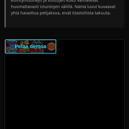
esiintymistiheys ja voittojen koko vaihtelevat
huomattavasti istuntojen välillä. Nämä luvut kuvaavat
yhtä havaittua pelijaksoa, eivät tilastollista takuuta.
Pelaa demoa