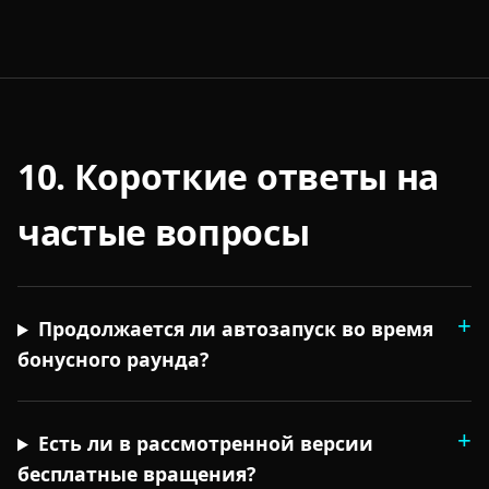
10. Короткие ответы на
частые вопросы
Продолжается ли автозапуск во время
бонусного раунда?
Есть ли в рассмотренной версии
бесплатные вращения?