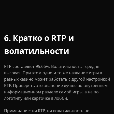
6. Кратко о RTP и
волатильности
RTP составляет 95.66%. Волатильность - средне-
высокая. При этом одно и то же название игры в
разных казино может работать с другой настройкой
RTP. Проверять это значение лучше во внутреннем
информационном разделе самой игры, а не по
логотипу или карточке в лобби.
Примечание: ни RTP, ни волатильность не