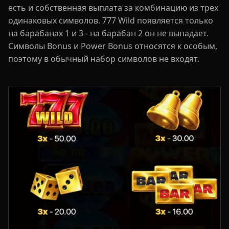
есть и собственная выплата за комбинацию из трех
одинаковых символов. 777 Wild появляется только
на барабанах 1 и 3 - на барабан 2 он не выпадает.
Символы Bonus и Power Bonus относятся к особым,
поэтому в обычный набор символов не входят.