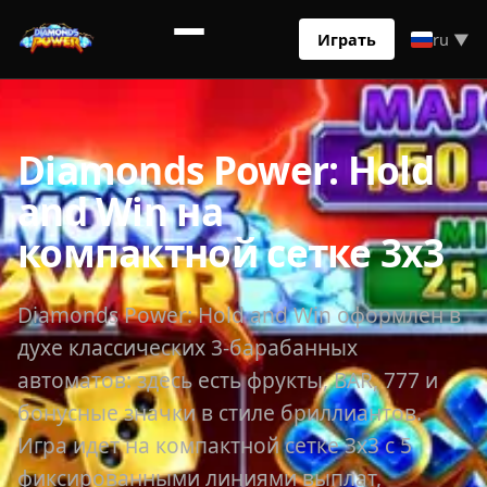
Играть
ru ▼
Diamonds Power: Hold
and Win на
компактной сетке 3x3
Diamonds Power: Hold and Win оформлен в
духе классических 3-барабанных
автоматов: здесь есть фрукты, BAR, 777 и
бонусные значки в стиле бриллиантов.
Игра идет на компактной сетке 3x3 с 5
фиксированными линиями выплат,