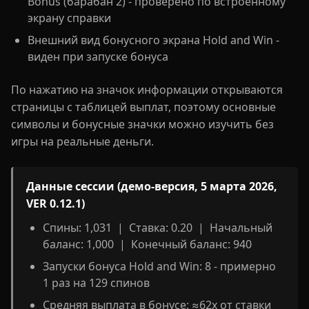
Bonus (барабан 2) - проверено по встроенному
экрану справки
Внешний вид бонусного экрана Hold and Win -
виден при запуске бонуса
По нажатию на значок информации открываются
страницы с таблицей выплат, поэтому основные
символы и бонусные значки можно изучить без
игры на реальные деньги.
Данные сессии (демо-версия, 5 марта 2026,
VER 0.12.1)
Спины: 1,031 | Ставка: 0.20 | Начальный
баланс: 1,000 | Конечный баланс: 940
Запуски бонуса Hold and Win: 8 - примерно
1 раз на 129 спинов
Средняя выплата в бонусе: ≈62x от ставки