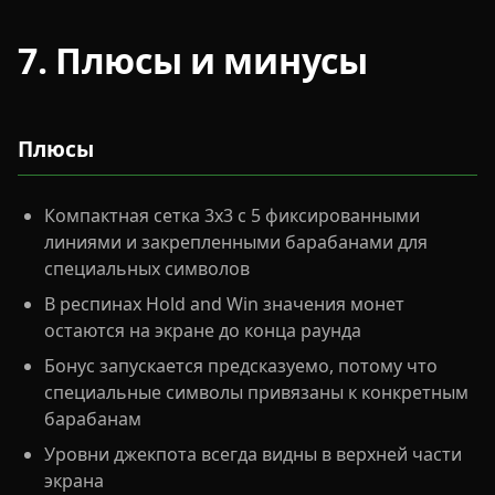
7. Плюсы и минусы
Плюсы
Компактная сетка 3x3 с 5 фиксированными
линиями и закрепленными барабанами для
специальных символов
В респинах Hold and Win значения монет
остаются на экране до конца раунда
Бонус запускается предсказуемо, потому что
специальные символы привязаны к конкретным
барабанам
Уровни джекпота всегда видны в верхней части
экрана