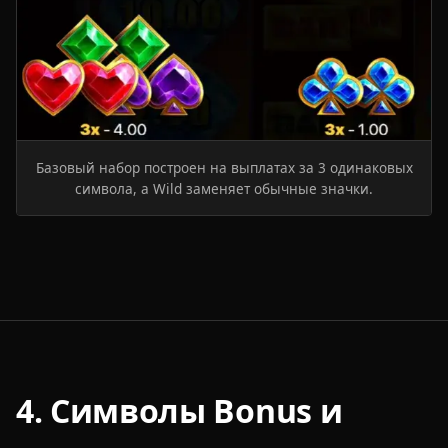
Базовый набор построен на выплатах за 3 одинаковых
символа, а Wild заменяет обычные значки.
4. Символы Bonus и