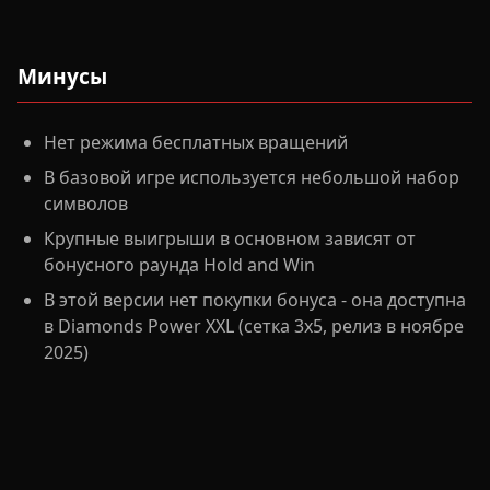
Минусы
Нет режима бесплатных вращений
В базовой игре используется небольшой набор
символов
Крупные выигрыши в основном зависят от
бонусного раунда Hold and Win
В этой версии нет покупки бонуса - она доступна
в Diamonds Power XXL (сетка 3x5, релиз в ноябре
2025)