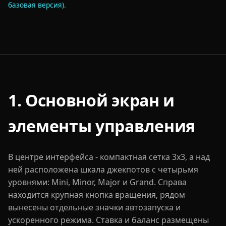
базовая версия)
.
1. Основной экран и
элементы управления
В центре интерфейса - компактная сетка 3x3, а над
ней расположена шкала джекпотов с четырьмя
уровнями: Mini, Minor, Major и Grand. Справа
находится крупная кнопка вращения, рядом
вынесены отдельные значки автозапуска и
ускоренного режима. Ставка и баланс размещены