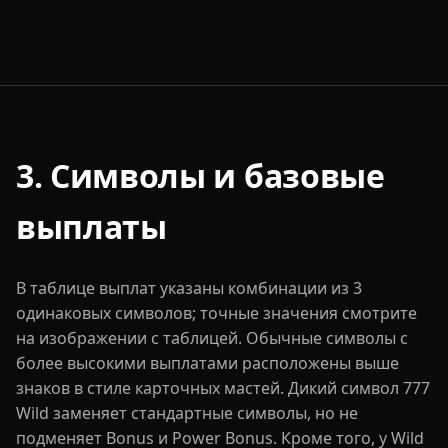
3. Символы и базовые
выплаты
В таблице выплат указаны комбинации из 3
одинаковых символов; точные значения смотрите
на изображении с таблицей. Обычные символы с
более высокими выплатами расположены выше
знаков в стиле карточных мастей. Дикий символ 777
Wild заменяет стандартные символы, но не
подменяет Bonus и Power Bonus. Кроме того, у Wild