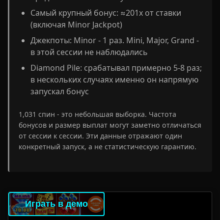
Самый крупный бонус: ≈201x от ставки
(включая Minor Jackpot)
Джекпоты: Minor - 1 раз. Mini, Major, Grand -
в этой сессии не наблюдались
Diamond Pile: срабатывал примерно 5-8 раз;
в нескольких случаях именно он напрямую
запускал бонус
1,031 спин - это небольшая выборка. Частота
бонусов и размер выплат могут заметно отличаться
от сессии к сессии. Эти данные отражают один
конкретный запуск, а не статистическую гарантию.
Играть в демо