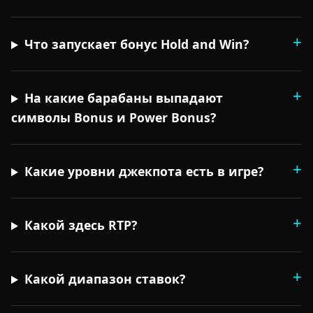
Что запускает бонус Hold and Win?
На какие барабаны выпадают
символы Bonus и Power Bonus?
Какие уровни джекпота есть в игре?
Какой здесь RTP?
Какой диапазон ставок?