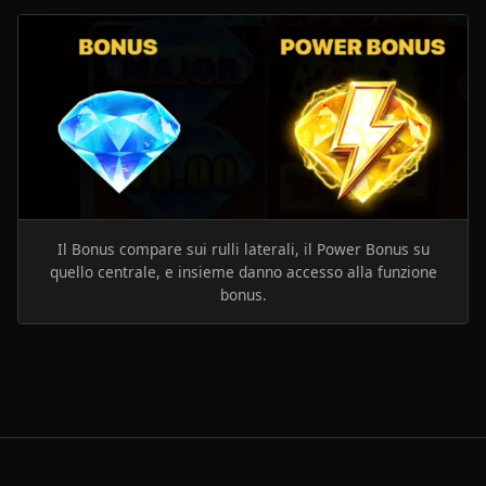
Il Bonus compare sui rulli laterali, il Power Bonus su
quello centrale, e insieme danno accesso alla funzione
bonus.