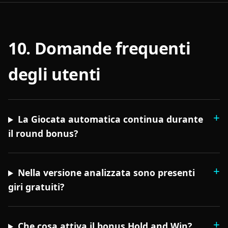
10. Domande frequenti
degli utenti
La Giocata automatica continua durante
il round bonus?
Nella versione analizzata sono presenti
giri gratuiti?
Che cosa attiva il bonus Hold and Win?