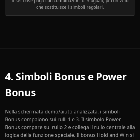
Il set base paga con combinazioni di 3 uguali, più un Wild
che sostituisce i simboli regolari.
4. Simboli Bonus e Power
Bonus
Nella schermata demo/aiuto analizzata, i simboli
Bonus compaiono sui rulli 1 e 3. Il simbolo Power
Bonus compare sul rullo 2 e collega il rullo centrale alla
logica della funzione speciale. Il bonus Hold and Win si