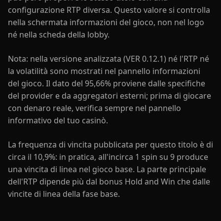
configurazione RTP diversa. Questo valore si controlla
nella schermata informazioni del gioco, non nel logo
né nella scheda della lobby.
Nota: nella versione analizzata (VER 0.12.1) né l'RTP né
la volatilità sono mostrati nel pannello informazioni
del gioco. Il dato del 95,66% proviene dalle specifiche
del provider e da aggregatori esterni; prima di giocare
con denaro reale, verifica sempre nel pannello
informativo del tuo casinò.
La frequenza di vincita pubblicata per questo titolo è di
circa il 10,9%: in pratica, all'incirca 1 spin su 9 produce
una vincita di linea nel gioco base. La parte principale
dell'RTP dipende più dal bonus Hold and Win che dalle
vincite di linea della fase base.