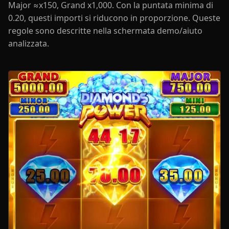
Major ≈x150, Grand x1,000. Con la puntata minima di
0.20, questi importi si riducono in proporzione. Queste
regole sono descritte nella schermata demo/aiuto
analizzata.