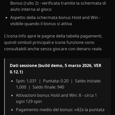
Bonus (rullo 2) - verificata tramite la schermata di
aiuto interna al gioco
Aspetto della schermata bonus Hold and Win -
visibile quando il bonus si attiva
L'icona info apre le pagine della tabella pagamenti,
quindi simboli principali e icone funzione sono
consultabili anche senza giocare con denaro reale.
Dati sessione (build demo, 5 marzo 2026, VER
0.12.1)
Spin: 1,031 | Puntata: 0.20 | Saldo iniziale:
1,000 | Saldo finale: 940
Attivazioni bonus Hold and Win: 8 - circa 1
ogni 129 spin
Pagamento medio del bonus: ≈62x la puntata