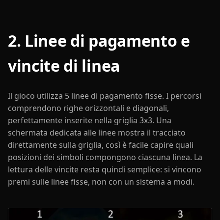
2. Linee di pagamento e
vincite di linea
Il gioco utilizza 5 linee di pagamento fisse. I percorsi
comprendono righe orizzontali e diagonali,
perfettamente inserite nella griglia 3x3. Una
schermata dedicata alle linee mostra il tracciato
direttamente sulla griglia, così è facile capire quali
posizioni dei simboli compongono ciascuna linea. La
lettura delle vincite resta quindi semplice: si vincono
premi sulle linee fisse, non con un sistema a modi.