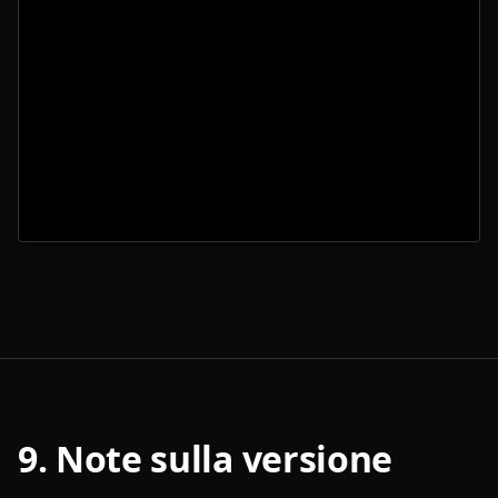
9. Note sulla versione