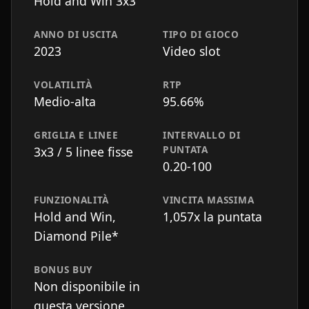
Hold and Win 3x3
ANNO DI USCITA
TIPO DI GIOCO
2023
Video slot
VOLATILITÀ
RTP
Medio-alta
95.66%
GRIGLIA E LINEE
INTERVALLO DI
PUNTATA
3x3 / 5 linee fisse
0.20-100
FUNZIONALITÀ
VINCITA MASSIMA
Hold and Win,
1,057x la puntata
Diamond Pile*
BONUS BUY
Non disponibile in
questa versione