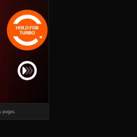
s pogas.