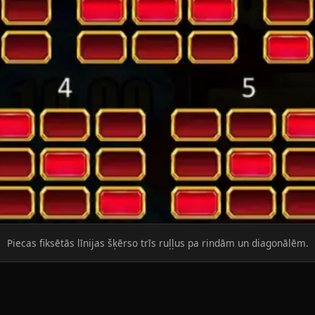
Piecas fiksētās līnijas šķērso trīs ruļļus pa rindām un diagonālēm.