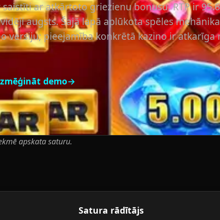
 ir saistīti ar atkārtoto griezienu bonusu. RTP ir 95.
 vidēji augsts. Šajā lapā aplūkota spēles mehānik
 versiju; pieejamība konkrētā kazino ir atkarīga
 izmēģināt demo
etekmē apskata saturu.
Satura rādītājs