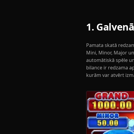
1. Galven
Pamata skatā redzams
Mini, Minor, Major un
automātiskā spēle un
bilance ir redzama ap
kurām var atvērt izm