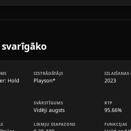
 svarīgāko
UMS
IZSTRĀDĀTĀJS
IZLAIŠANAS
r: Hold
Playson*
2023
SVĀRSTĪGUMS
RTP
Vidēji augsts
95.66%
AS
LIKMJU DIAPAZONS
FUNKCIJAS