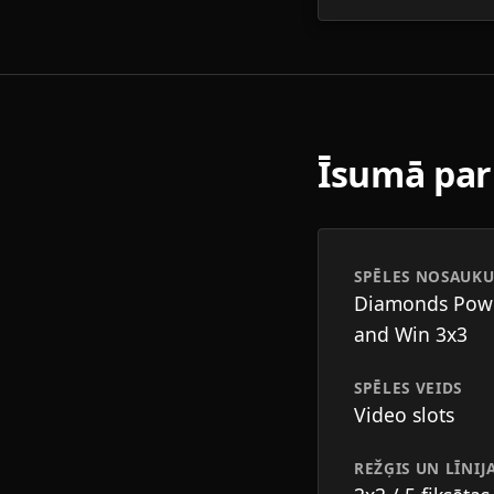
Īsumā par
SPĒLES NOSAUK
Diamonds Powe
and Win 3x3
SPĒLES VEIDS
Video slots
REŽĢIS UN LĪNIJ