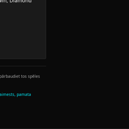
Win, Diamond
 pārbaudiet tos spēles
laimests, pamata