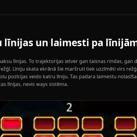
 līnijas un laimesti pa līnijā
maksu līnijas. To trajektorijas ietver gan taisnas rindas, gan
režģī. Līniju skata ekrānā šie maršruti tiek uzzīmēti virs režģ
u pozīcijas veido katru līniju. Tas padara laimestu nolasīša
as līnijas, nevis ways sistēma.