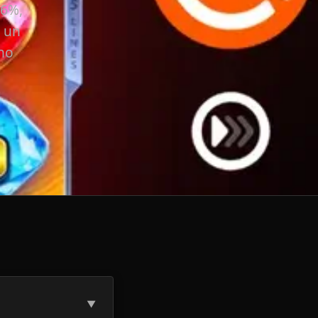
66%,
a un
 no